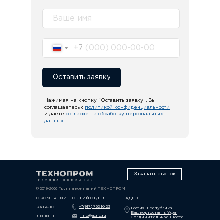
+7
Оставить заявку
Нажимая на кнопку “Оставить заявку”, Вы
соглашаетесь с
политикой конфиденциальности
и даете
согласие
на обработку персональных
данных
Заказать звонок
© 2019-2026 Группа компаний ТЕХНОПРОМ
О КОМПАНИИ
ОБЩИЙ ОТДЕЛ
АДРЕС
+7(917) 762 10 23
КАТАЛОГ
Россия, Республика
Башкортостан, г. Уфа,
info@acnc.ru
ЛИЗИНГ
Соединительное шоссе