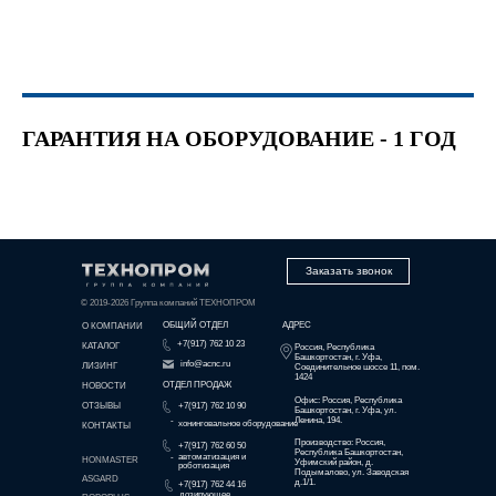
ГАРАНТИЯ НА ОБОРУДОВАНИЕ - 1 ГОД
Заказать звонок
© 2019-2026 Группа компаний ТЕХНОПРОМ
ОБЩИЙ ОТДЕЛ
АДРЕС
О КОМПАНИИ
+7(917) 762 10 23
КАТАЛОГ
Россия, Республика
Башкортостан, г. Уфа,
info@acnc.ru
ЛИЗИНГ
Соединительное шоссе 11, пом.
1424
ОТДЕЛ ПРОДАЖ
НОВОСТИ
Офис: Россия, Республика
ОТЗЫВЫ
+7(917) 762 10 90
Башкортостан, г. Уфа, ул.
-
Ленина, 194.
хонинговальное оборудование
КОНТАКТЫ
Производство: Россия,
+7(917) 762 60 50
Республика Башкортостан,
-
автоматизация и
HONMASTER
Уфимский район, д.
роботизация
Подымалово, ул. Заводская
ASGARD
д.1/1.
+7(917) 762 44 16
дозирующее