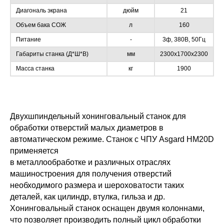
Диагональ экрана
дюйм
21
Объем бака СОЖ
л
160
Питание
-
3ф, 380В, 50Гц
Габариты станка (Д*Ш*В)
мм
2300х1700х2300
Масса станка
кг
1900
Двухшпиндельный хонинговальный станок для
обработки отверстий малых диаметров в
автоматическом режиме. Станок с ЧПУ Asgard HM20D
применяется
в металлообработке и различных отраслях
машиностроения для получения отверстий
необходимого размера и шероховатости таких
деталей, как цилиндр, втулка, гильза и др.
Хонинговальный станок оснащен двумя колоннами,
что позволяет производить полный цикл обработки