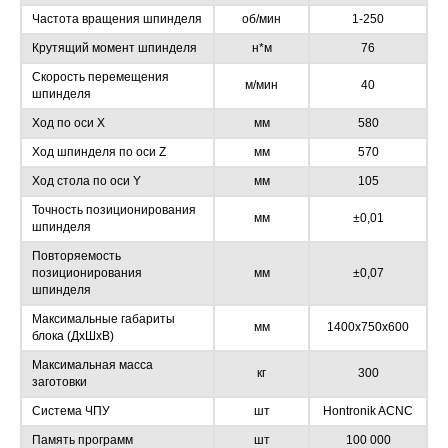
Частота вращения шпинделя
об/мин
1-250
Крутящий момент шпинделя
н*м
76
Скорость перемещения
м/мин
40
шпинделя
Ход по оси X
мм
580
Ход шпинделя по оси Z
мм
570
Ход стола по оси Y
мм
105
Точность позиционирования
мм
±0,01
шпинделя
Повторяемость
позиционирования
мм
±0,07
шпинделя
Максимальные габариты
мм
1400х750х600
блока (ДхШхВ)
Максимальная масса
кг
300
заготовки
Система ЧПУ
шт
Hontronik ACNC
Память программ
шт
100 000