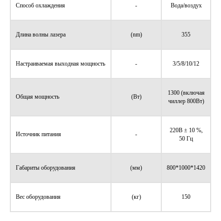
Способ охлаждения
-
Вода/воздух
Длина волны лазера
(nm)
355
Настраиваемая выходная мощность
-
3/5/8/10/12
1300 (включая
Общая мощность
(Вт)
чиллер 800Вт)
220В ± 10 %,
Источник питания
-
50 Гц
Габариты оборудования
(мм)
800*1000*1420
Вес оборудования
(кг)
150