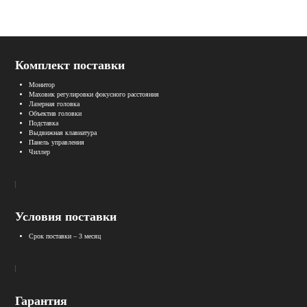
Комплект поставки
Монитор
Маховик регулировки фокусного расстояния
Лазерная головка
Объектив головки
Подставка
Выдвижная клавиатура
Панель управления
Чиллер
Условия поставки
Срок поставки – 3 месяц
Гарантия