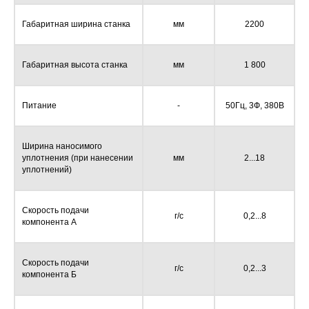
Габаритная ширина станка
мм
2200
Габаритная высота станка
мм
1 800
Питание
-
50Гц, 3Ф, 380В
Ширина наносимого
уплотнения (при нанесении
мм
2...18
уплотнений)
Скорость подачи
г/с
0,2...8
компонента А
Скорость подачи
г/с
0,2...3
компонента Б