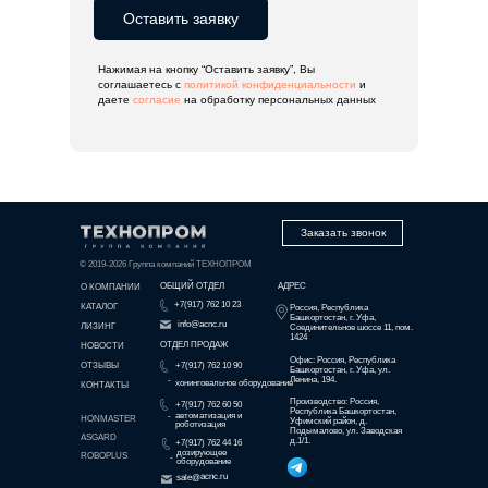
Оставить заявку
Нажимая на кнопку “Оставить заявку”, Вы
соглашаетесь с
политикой конфиденциальности
и
даете
согласие
на обработку персональных данных
Заказать звонок
© 2019-2026 Группа компаний ТЕХНОПРОМ
ОБЩИЙ ОТДЕЛ
АДРЕС
О КОМПАНИИ
+7(917) 762 10 23
КАТАЛОГ
Россия, Республика
Башкортостан, г. Уфа,
info@acnc.ru
ЛИЗИНГ
Соединительное шоссе 11, пом.
1424
ОТДЕЛ ПРОДАЖ
НОВОСТИ
Офис: Россия, Республика
ОТЗЫВЫ
+7(917) 762 10 90
Башкортостан, г. Уфа, ул.
-
Ленина, 194.
хонинговальное оборудование
КОНТАКТЫ
Производство: Россия,
+7(917) 762 60 50
Республика Башкортостан,
-
автоматизация и
HONMASTER
Уфимский район, д.
роботизация
Подымалово, ул. Заводская
ASGARD
д.1/1.
+7(917) 762 44 16
дозирующее
ROBOPLUS
-
оборудование
sale@acnc.ru