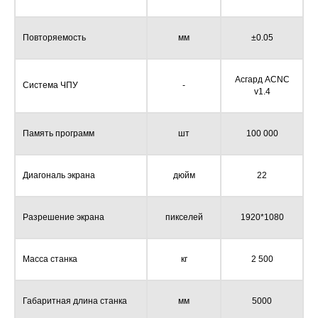
Повторяемость
мм
±0.05
Асгард ACNC
Система ЧПУ
-
v1.4
Память программ
шт
100 000
Диагональ экрана
дюйм
22
Разрешение экрана
пикселей
1920*1080
Масса станка
кг
2 500
Габаритная длина станка
мм
5000