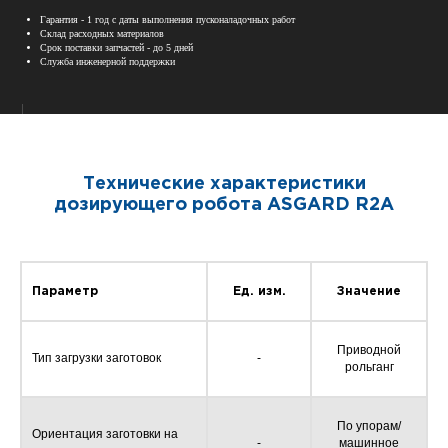
Гарантия - 1 год с даты выполнения пусконаладочных работ
Склад расходных материалов
Срок поставки запчастей - до 5 дней
Служба инженерной поддержки
Технические характеристики
дозирующего робота
ASGARD R2A
Параметр
Ед. изм.
Значение
Приводной
Тип загрузки заготовок
-
рольганг
По упорам/
Ориентация заготовки на
-
машинное