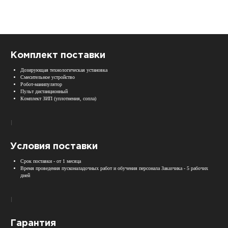
Комплект поставки
Дозирующая технологическая установка
Смесительное устройство
Робот-манипулятор
Пульт дистанционный
Комплект ЗИП (уплотнения, сопла)
Условия поставки
Срок поставки - от 1 месяца
Время проведения пусконаладочных работ и обучения персонала Заказчика - 5 рабочих
дней
Гарантия