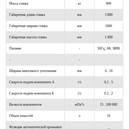
Масса станка
кг
800
Габаритная длина станка
мм
3 800
Габаритная ширина станка
мм
1600
Габаритная высота станка
мм
1 800
Питание
-
50Гц, 3Ф, 380В
-
-
Ширина наносимого уплотнения
мм
4...16
Скорость подачи компонента А
г/с
0,2...5
Скорость подачи компонента Б
г/с
0,2...2
Вязкость компонентов
мПа*с
15...100 000
Объем емкостей
л
10
Функция автоматической промывки