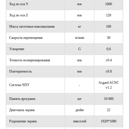
Ход по оси Y
мм
1000
Ход по оси Z
мм
120
Масса заготовки максимальная
кг
100
Скорость перемещения
м/мин
30
Ускорение
G
0,6
Точность позиционирования
мм
±0.4
Повторяемость
мм
±0.8
Asgard ACNC
Система ЧПУ
-
v1.2
Память программ
шт
10 000
Диагональ экрана
дюйм
22
Разрешение экрана
пикселей
1920*1080