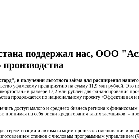
ана поддержал нас, ООО "Асг
 производства
ард", в получении льготного займа для расширения нашего
ство уфимскому предприятию на сумму 11,9 млн рублей. Это п
ортостан» в размере 17,2 млн рублей для финансирования про
ьства продолжается по национальному проекту «Эффективная и 
печить доступ малого и среднего бизнеса региона к финансовым
лог, принимая на себя риски кредитования таких заемщиков, – 
я герметизации и автоматизации процессов смешивания и дози
 изготовлением станков с числовым программным управлением 