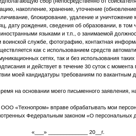
предполагающую сбор (непосредственно от соискате
изацию, накопление, хранение, уточнение (обновление
езличивание, блокирование, удаление и уничтожени
сяц, дату рождения, сведения об образовании, в том
иностранными языками и т.п., о занимаемой должно
и воинской службе, фотографию, контактная информ
ествляется как с использованием средств автомати
уникационных сетях, так и без использования таких
подписания и действует в течение 30 суток с момен
твии моей кандидатуры требованиям по вакантным 
время на основании моего письменного заявления, 
 ООО «Технопром» вправе обрабатывать мои персон
отренных Федеральным законом «О персональных 
«___» _____________ 20__г.